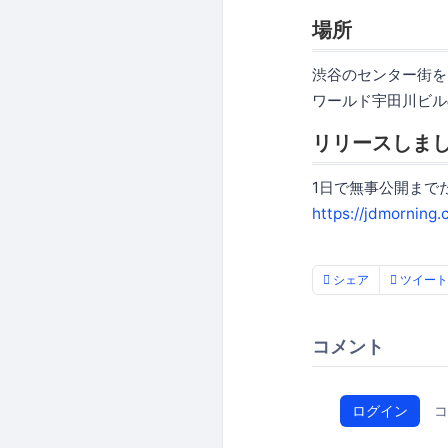
場所
渋谷のセンター街を
ワールド宇田川ビル
リリースしま
1日で無事公開まで
https://jdmorning.
シェア
ツイート
コメント
ログイン
コ