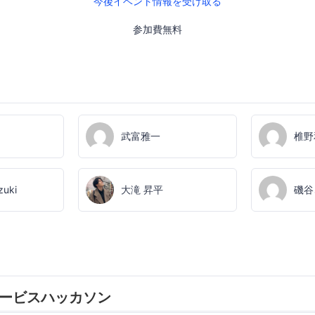
今後イベント情報を受け取る
参加費無料
武富雅一
椎野
zuki
大滝 昇平
磯谷
サービスハッカソン